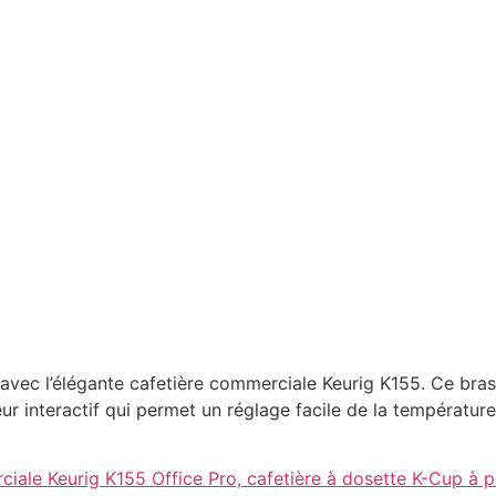
vec l’élégante cafetière commerciale Keurig K155. Ce bra
ouleur interactif qui permet un réglage facile de la températ
iale Keurig K155 Office Pro, cafetière à dosette K-Cup à po